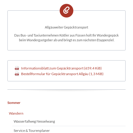
Allgäuweiter Gepäcktransport
Das Bus- und Taxiunternehmen Kößler aus Füssen holt Ihr Wandergepäck
beim Wandergastgeber ab und bringt es zum nächsten Etappenziel.
Informationsblatt zum Gepäcktransport
(659,4 KiB)
Bestellformular für Gepäcktransport Allgäu
(1,3 MiB)
Navigation
Sommer
überspringen
Wandern
Wasserfallweg Nesselwang
Service & Tourenplaner