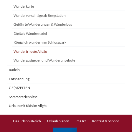
Wanderkarte
Wandervorschläge ab Bergstation
Geführte Wanderungen & Wanderbus
Digitale Wandernadel
Königlich wandern im Schlosspark
Wandertrilogie Allgäu
Wandergastgeber und Wanderangebote
Radeln
Entspannung
GE(h)ZEITEN
Sommererlebnisse
Urlaub mit Kids im Allgäu
Navigation
Das ErlebnisReich
Urlaub planen
Im Ort
Kontakt & Service
überspringen