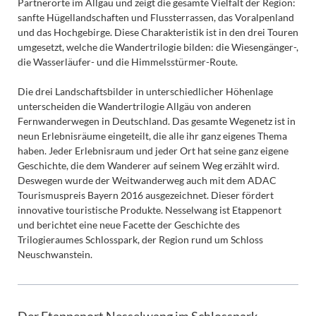
Partnerorte im Allgäu und zeigt die gesamte Vielfalt der Region:
sanfte Hügellandschaften und Flussterrassen, das Voralpenland
und das Hochgebirge. Diese Charakteristik ist in den drei Touren
umgesetzt, welche die Wandertrilogie bilden: die Wiesengänger-,
die Wasserläufer- und die Himmelsstürmer-Route.
Die drei Landschaftsbilder in unterschiedlicher Höhenlage
unterscheiden die Wandertrilogie Allgäu von anderen
Fernwanderwegen in Deutschland. Das gesamte Wegenetz ist in
neun Erlebnisräume eingeteilt, die alle ihr ganz eigenes Thema
haben. Jeder Erlebnisraum und jeder Ort hat seine ganz eigene
Geschichte, die dem Wanderer auf seinem Weg erzählt wird.
Deswegen wurde der Weitwanderweg auch mit dem ADAC
Tourismuspreis Bayern 2016 ausgezeichnet. Dieser fördert
innovative touristische Produkte. Nesselwang ist Etappenort
und berichtet eine neue Facette der Geschichte des
Trilogieraumes Schlosspark, der Region rund um Schloss
Neuschwanstein.