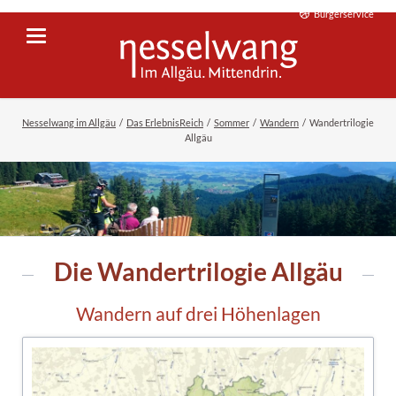
Bürgerservice
Nesselwang im Allgäu
Das ErlebnisReich
Sommer
Wandern
Wandertrilogie
Allgäu
Die Wandertrilogie Allgäu
Wandern auf drei Höhenlagen