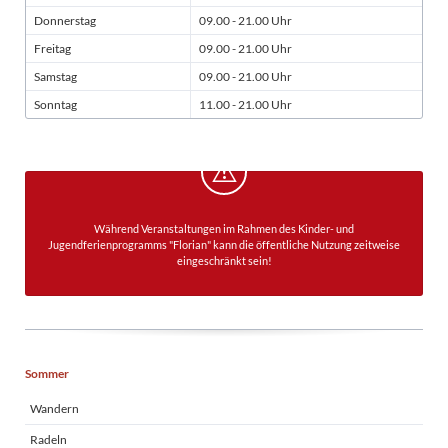
Donnerstag
09.00 - 21.00 Uhr
Freitag
09.00 - 21.00 Uhr
Samstag
09.00 - 21.00 Uhr
Sonntag
11.00 - 21.00 Uhr
Während Veranstaltungen im Rahmen des Kinder- und
Jugendferienprogramms "Florian" kann die öffentliche Nutzung zeitweise
eingeschränkt sein!
Navigation
Sommer
überspringen
Wandern
Radeln