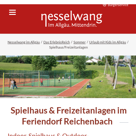
Bürgerservice
Nesselwang im Allgäu
Das ErlebnisReich
Sommer
Urlaub mit Kids im Allgäu
Spielhaus/Freizeitanlagen
Spielhaus & Freizeitanlagen im
Feriendorf Reichenbach
Indoor-Spielhaus & Outdoor-