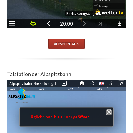
ALPSPITZBAHN
Talstation der Alpspitzbahn