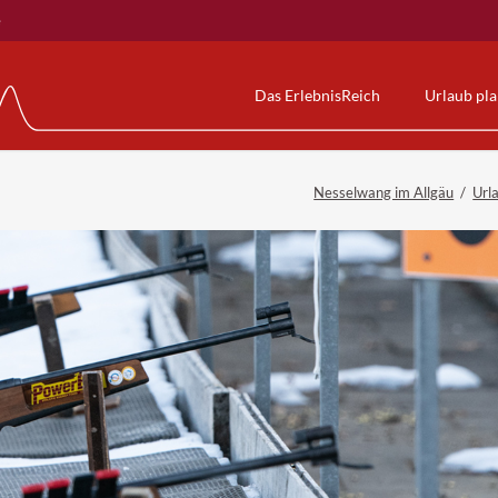
e
Das ErlebnisReich
Urlaub pl
Gästekarte
Alpspitzbahn
Alpspitz-B
Nesselwang im Allgäu
Url
rden
NesselwangCard
Die Erlebnisbahn
Wasserwel
uhwandern
KÖNIGSCARD
AlpspitzCOASTER
Sauna & We
Allgäumobil
AlpspitzKICK
Kurse & m
Nesselwanger Gästebus
AlpspitzSPLASH
Preise & Ö
BergBus
Erlebnis am Berg
Veranstalt
Wissenswertes zum Kurbeitrag & Co
Preise & Öffnungszeiten
Reiserücktrittskostenversicherung
Unsere Videos