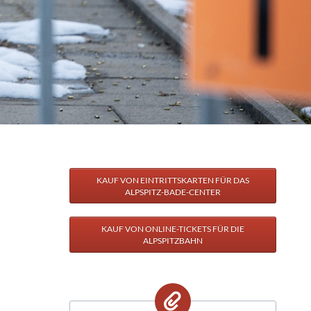
Benefiz-Galakonzert mit dem Euregio-Blasorchester (03.10.2
E-Bike & E-Car Ladestationen
5. "Goldener Oktober" (18.10.2026)
Suche
16. Nesselwanger Adventsmarkt (12.12.2026)
Sitemap
KAUF VON EINTRITTSKARTEN FÜR DAS
ALPSPITZ-BADE-CENTER
KAUF VON ONLINE-TICKETS FÜR DIE
ALPSPITZBAHN