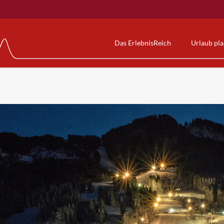
e
Das ErlebnisReich
Urlaub pl
Gästekarte
Alpspitzbahn
Alpspitz-B
rden
NesselwangCard
Die Erlebnisbahn
Wasserwel
uhwandern
KÖNIGSCARD
AlpspitzCOASTER
Sauna & We
Allgäumobil
AlpspitzKICK
Kurse & m
Nesselwanger Gästebus
AlpspitzSPLASH
Preise & Ö
BergBus
Erlebnis am Berg
Veranstalt
Wissenswertes zum Kurbeitrag & Co
Preise & Öffnungszeiten
Reiserücktrittskostenversicherung
Unsere Videos