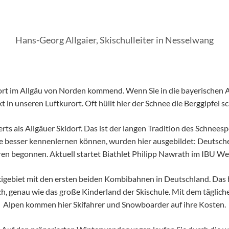
Hans-Georg Allgaier, Skischulleiter in Nesselwang
tort im Allgäu von Norden kommend. Wenn Sie in die bayerischen 
t in unseren Luftkurort. Oft hüllt hier der Schnee die Berggipfel
ts als Allgäuer Skidorf. Das ist der langen Tradition des Schnees
chte besser kennenlernen können, wurden hier ausgebildet: Deutsc
ren begonnen. Aktuell startet Biathlet Philipp Nawrath im IBU W
igebiet mit den ersten beiden Kombibahnen in Deutschland. Das b
ich, genau wie das große Kinderland der Skischule. Mit dem täglic
Alpen kommen hier Skifahrer und Snowboarder auf ihre Kosten.