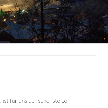
Benefiz-Galakonzert mit dem Euregio-Blasorchester (03.10.2
E-Bike & E-Car Ladestationen
5. "Goldener Oktober" (18.10.2026)
Suche
16. Nesselwanger Adventsmarkt (12.12.2026)
Sitemap
 ist für uns der schönste Lohn.