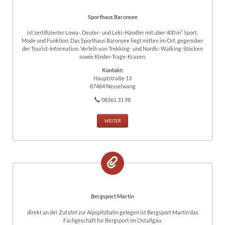
Sporthaus Baronsee
ist zertifizierter Lowa-, Deuter- und Leki-Händler mit über 400 m² Sport,
Mode und Funktion. Das Sporthaus Baronsee liegt mitten im Ort, gegenüber
der Tourist-Information. Verleih von Trekking- und Nordic-Walking-Stöcken
sowie Kinder-Trage-Kraxen.
Kontakt:
Hauptstraße 13
87484 Nesselwang
08361 31 98
WEITER
Bergsport Martin
direkt an der Zufahrt zur Alpspitzbahn gelegen ist Bergsport Martin das
Fachgeschäft für Bergsport im Ostallgäu.