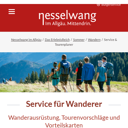
Bürgerservice
Nesselwang im Allgäu
Das ErlebnisReich
Sommer
Wandern
Service &
Tourenplaner
Service für Wanderer
Wandern auf der Alpspitze
Wanderausrüstung, Tourenvorschläge und
Vorteilskarten