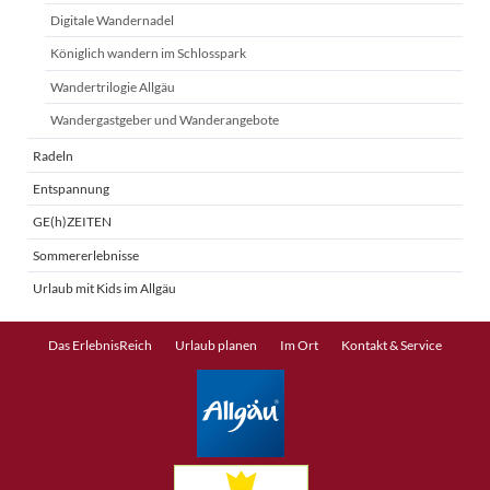
Digitale Wandernadel
Königlich wandern im Schlosspark
Wandertrilogie Allgäu
Wandergastgeber und Wanderangebote
Radeln
Entspannung
GE(h)ZEITEN
Sommererlebnisse
Urlaub mit Kids im Allgäu
Navigation
Das ErlebnisReich
Urlaub planen
Im Ort
Kontakt & Service
überspringen