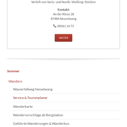
Verleih von Vario- und Nordic-Walking-Stöcken.
Kontakt:
An der Riese 28
87484 Nesselwang
08361 14 73
WEITER
Navigation
Sommer
überspringen
Wandern
Wasserfallweg Nesselwang
Service & Tourenplaner
Wanderkarte
Wandervorschläge ab Bergstation
Geführte Wanderungen & Wanderbus