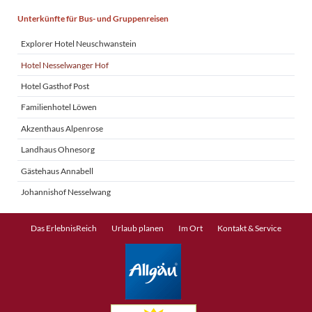
Navigation
Unterkünfte für Bus- und Gruppenreisen
überspringen
Explorer Hotel Neuschwanstein
Hotel Nesselwanger Hof
Hotel Gasthof Post
Familienhotel Löwen
Akzenthaus Alpenrose
Landhaus Ohnesorg
Gästehaus Annabell
Johannishof Nesselwang
Navigation
Das ErlebnisReich
Urlaub planen
Im Ort
Kontakt & Service
überspringen