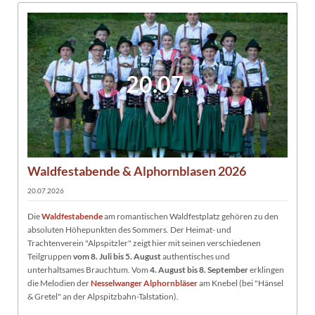
20.07.
Waldfestabende & Alphornblasen 2026
20.07.2026
Die
Waldfestabende
am romantischen Waldfestplatz gehören zu den
absoluten Höhepunkten des Sommers. Der Heimat- und
Trachtenverein "Alpspitzler" zeigt hier mit seinen verschiedenen
Teilgruppen
vom 8. Juli bis 5. August
authentisches und
unterhaltsames Brauchtum. Vom
4. August bis 8. September
erklingen
die Melodien der
Nesselwanger Alphornbläser
am Knebel (bei "Hänsel
& Gretel" an der Alpspitzbahn-Talstation).