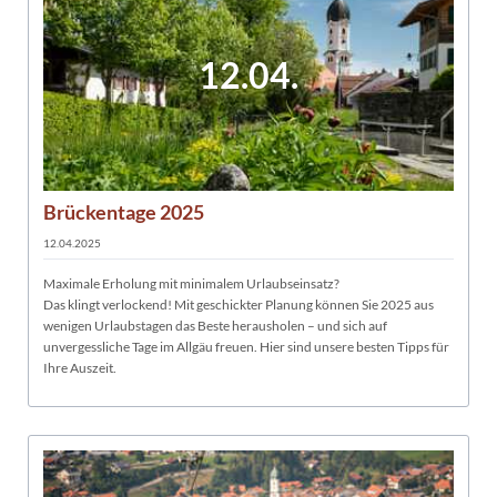
12.04.
Brückentage 2025
12.04.2025
Maximale Erholung mit minimalem Urlaubseinsatz?
Das klingt verlockend! Mit geschickter Planung können Sie 2025 aus
wenigen Urlaubstagen das Beste herausholen – und sich auf
unvergessliche Tage im Allgäu freuen. Hier sind unsere besten Tipps für
Ihre Auszeit.