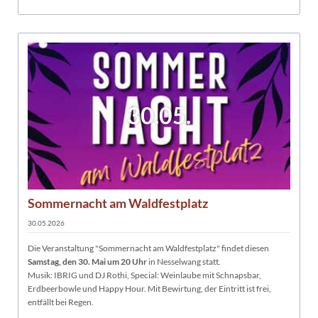
30.05.
Sommernacht am Waldfestplatz
30.05.2026
Die Veranstaltung "Sommernacht am Waldfestplatz" findet diesen
Samstag, den 30. Mai um 20 Uhr
in Nesselwang statt.
Musik: IBRIG und DJ Rothi, Special: Weinlaube mit Schnapsbar,
Erdbeerbowle und Happy Hour. Mit Bewirtung, der Eintritt ist frei,
entfällt bei Regen.