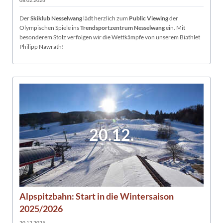
08.02.2026
Der
Skiklub Nesselwang
lädt herzlich zum
Public Viewing
der
Olympischen Spiele ins
Trendsportzentrum Nesselwang
ein. Mit
besonderem Stolz verfolgen wir die Wettkämpfe von unserem Biathlet
Philipp Nawrath!
20.12.
Alpspitzbahn: Start in die Wintersaison
2025/2026
20.12.2025