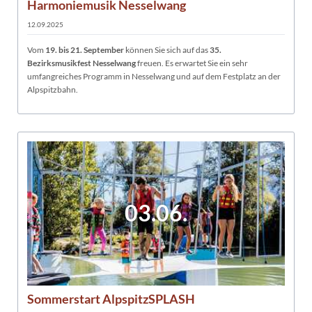
Harmoniemusik Nesselwang
12.09.2025
Vom
19. bis 21. September
können Sie sich auf das
35.
Bezirksmusikfest Nesselwang
freuen. Es erwartet Sie ein sehr
umfangreiches Programm in Nesselwang und auf dem Festplatz an der
Alpspitzbahn.
03.06.
Sommerstart AlpspitzSPLASH