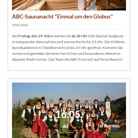
ABC-Saunanacht "Einmal um den Globus"
29.05.2026
Am
Freitag, den 29. Mai
erwarten Sie
ab 18 Uhr
tolle Spezial-Aufgüsse
in entspannter Atmosphäre und warme Küche bis 23 Uhr. Der Erlebnis-
Sportbadebereich (Textilbereich) ist bis 24 Uhr geöffnet. Kommen Sie
vorbei und genießen Sie einen herrlichen und besonderen Abend im
Alpspitz-Bade-Center. Das Team des ABC freut sich auf Ihren Besuch!
16.05.