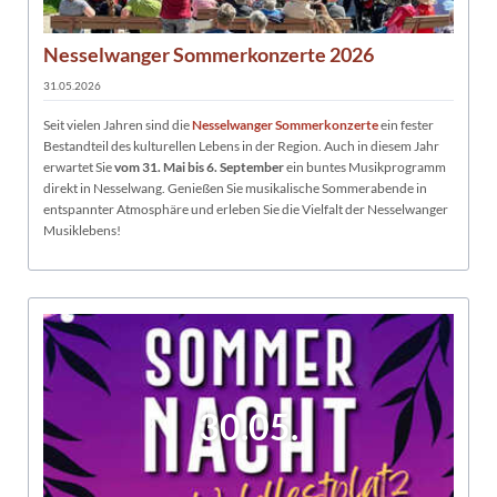
Nesselwanger Sommerkonzerte 2026
31.05.2026
Seit vielen Jahren sind die
Nesselwanger Sommerkonzerte
ein fester
Bestandteil des kulturellen Lebens in der Region. Auch in diesem Jahr
erwartet Sie
vom 31. Mai bis 6. September
ein buntes Musikprogramm
direkt in Nesselwang. Genießen Sie musikalische Sommerabende in
entspannter Atmosphäre und erleben Sie die Vielfalt der Nesselwanger
Musiklebens!
30.05.