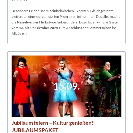
13.10.2025
Besondere Erlebnisse mit einheimischen Experten, Gleichgesinnte
treffen, an einem organisierten Programm teilnehmen: Das alles macht
die
Nesselwanger Herbstwoche
besonders. Dazu laden wir alle Gäste
vom
13. bis 19. Oktober 2025
zum Abschluss der Sommersaison ins
Allgäu ein.
15.09.
Jubiläum feiern – Kultur genießen!
JUBILÄUMSPAKET