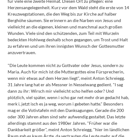
für viele eine zweite Heimat. Diesen Ort zu pflegen: eine
Herzensangelegenheit. Kurz vor dem Wald steht die erste von 14
Kreuzwegstationen, die den Weg bis zur Kirche auf halber
Berghöhe säumen. Sie erinnern an die Narben von Jesus und
vielleicht an die eigenen, kleinen und manchmal auch großen
Wunden. Viele sind den schützenden, zum Teil mit Wurzeln
bedeckten Hohlweg deshalb schon gegangen, um Trost und Halt
zu erfahren und um ihren innigsten Wunsch der Gottesmutter
anzuvertrauen.
"Die Leute kommen nicht zu Gottvater oder Jesus, sondern zu
Maria. Auch für mich ist die Muttergottes eine Fürsprecherin,
wenn mir etwas auf dem Herzen liegt", meint Anton Schreiegg.
31 Jahre lang hat er als Messner in Nesselwang gedient. "I sag
dann zu ihr: Wirsch mir vielleicht scho helfen oder? Und
plötzlich, viel später, wenn i scho gar net mehr dran gedacht hab,
merk i, jetzt isch es ja weg, worum i gebeten hatte." Besonders
mag er die Votivtafeln mit den Danksagungen. Gerade die 200
oder 300 Jahren alten sind sehr aufwendig gestaltet. Das letzte
allerdings stammt aus den 1980er Jahren. "Früher war die
Dankbarkeit größer", meint Anton Schreiegg, "hier im ländlichen
Raum gab es kaum Ärzte, da vertrauten die Leute mehr auf die