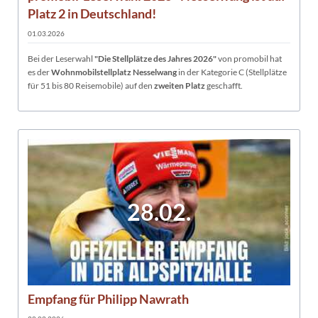
Platz 2 in Deutschland!
01.03.2026
Bei der Leserwahl
"Die Stellplätze des Jahres 2026"
von promobil hat
es der
Wohnmobilstellplatz Nesselwang
in der Kategorie C (Stellplätze
für 51 bis 80 Reisemobile) auf den
zweiten Platz
geschafft.
28.02.
Empfang für Philipp Nawrath