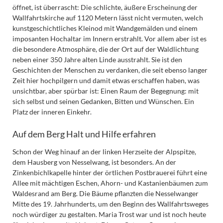
öffnet, ist überrascht: Die schlichte, äußere Erscheinung der
Wallfahrtskirche auf 1120 Metern lässt nicht vermuten, welch
kunstgeschichtliches Kleinod mit Wandgemälden und einem
imposanten Hochaltar im Innern erstrahlt. Vor allem aber ist es
die besondere Atmosphäre, die der Ort auf der Waldlichtung
neben einer 350 Jahre alten Linde ausstrahlt. Sie ist den
Geschichten der Menschen zu verdanken, die seit ebenso langer
Zeit hier hochpilgern und damit etwas erschaffen haben, was
unsichtbar, aber spürbar ist: Einen Raum der Begegnung: mit
sich selbst und seinen Gedanken, Bitten und Wünschen. Ein
Platz der inneren Einkehr.
Auf dem Berg Halt und Hilfe erfahren
Schon der Weg hinauf an der linken Herzseite der Alpspitze,
dem Hausberg von Nesselwang, ist besonders. An der
Zinkenbichlkapelle hinter der örtlichen Postbrauerei führt eine
Allee mit mächtigen Eschen, Ahorn- und Kastanienbäumen zum
Waldesrand am Berg. Die Bäume pflanzten die Nesselwanger
Mitte des 19. Jahrhunderts, um den Beginn des Wallfahrtsweges
noch würdiger zu gestalten. Maria Trost war und ist noch heute