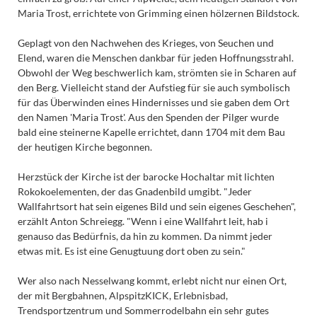
Maria Trost, errichtete von Grimming einen hölzernen Bildstock.
Geplagt von den Nachwehen des Krieges, von Seuchen und
Elend, waren die Menschen dankbar für jeden Hoffnungsstrahl.
Obwohl der Weg beschwerlich kam, strömten sie in Scharen auf
den Berg. Vielleicht stand der Aufstieg für sie auch symbolisch
für das Überwinden eines Hindernisses und sie gaben dem Ort
den Namen 'Maria Trost'. Aus den Spenden der Pilger wurde
bald eine steinerne Kapelle errichtet, dann 1704 mit dem Bau
der heutigen Kirche begonnen.
Herzstück der Kirche ist der barocke Hochaltar mit lichten
Rokokoelementen, der das Gnadenbild umgibt. "Jeder
Wallfahrtsort hat sein eigenes Bild und sein eigenes Geschehen",
erzählt Anton Schreiegg. "Wenn i eine Wallfahrt leit, hab i
genauso das Bedürfnis, da hin zu kommen. Da nimmt jeder
etwas mit. Es ist eine Genugtuung dort oben zu sein."
Wer also nach Nesselwang kommt, erlebt nicht nur einen Ort,
der mit Bergbahnen, AlpspitzKICK, Erlebnisbad,
Trendsportzentrum und Sommerrodelbahn ein sehr gutes