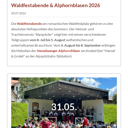
Waldfestabende & Alphornblasen 2026
20.07.2026
Die
Waldfestabende
am romantischen Waldfestplatz gehören zu den
absoluten Höhepunkten des Sommers. Der Heimat- und
Trachtenverein "Alpspitzler" zeigt hier mit seinen verschiedenen
Teilgruppen
vom 8. Juli bis 5. August
authentisches und
unterhaltsames Brauchtum. Vom
4. August bis 8. September
erklingen
die Melodien der
Nesselwanger Alphornbläser
am Knebel (bei "Hänsel
& Gretel" an der Alpspitzbahn-Talstation).
31.05.