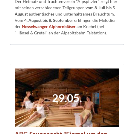
Der Heimat- und Trachtenverein "Alpspitzler" zeigt hier
mit seinen verschiedenen Teilgruppen
vom 8. Juli bis 5.
August
authentisches und unterhaltsames Brauchtum.
Vom
4. August bis 8. September
erklingen die Melodien
der
Nesselwanger Alphornbläser
am Knebel (bei
"Hänsel & Gretel" an der Alpspitzbahn-Talstation).
29.05.
ABC-Saunanacht "Einmal um den