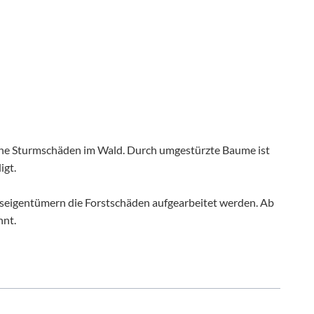
Benefiz-Galakonzert mit dem Euregio-Blasorchester (03.10.2
E-Bike & E-Car Ladestationen
5. "Goldener Oktober" (18.10.2026)
Suche
16. Nesselwanger Adventsmarkt (12.12.2026)
Sitemap
iche Sturmschäden im Wald. Durch umgestürzte Baume ist
igt.
seigentümern die Forstschäden aufgearbeitet werden. Ab
nnt.