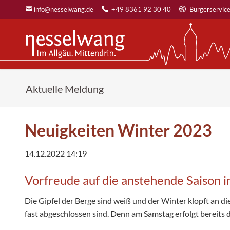
info@nesselwang.de
+49 8361 92 30 40
Bürgerservic
SUCHEN
Sommer
Gastgeber & Buchen
Winter
Aktuelle Meldung
Wandern
Suchen & Buchen
Skifahren & Snowboa
Radeln
Gastgeberliste
Winter- & Schneesch
Entspannung
KÖNIGSCARD Gastgeber
Langlaufen
Neuigkeiten Winter 2023
GE(h)ZEITEN
Bus- & Gruppenreisen
Skitourengehen
Sommererlebnisse
Tagungen
Wintererlebnisse
14.12.2022 14:19
Urlaub mit Kids im Allgäu
Veranstaltungslocation
Wohnmobilstellplatz
Vorfreude auf die anstehende Saison i
Die Gipfel der Berge sind weiß und der Winter klopft an di
fast abgeschlossen sind. Denn am Samstag erfolgt bereits de