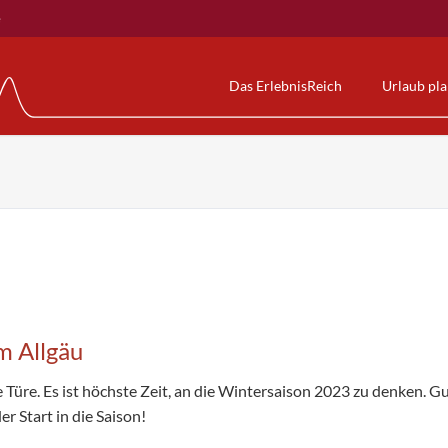
e
Das ErlebnisReich
Urlaub pl
Gästekarte
Alpspitzbahn
Alpspitz-B
rden
NesselwangCard
Die Erlebnisbahn
Wasserwel
uhwandern
KÖNIGSCARD
AlpspitzCOASTER
Sauna & We
Allgäumobil
AlpspitzKICK
Kurse & m
Nesselwanger Gästebus
AlpspitzSPLASH
Preise & Ö
BergBus
Erlebnis am Berg
Veranstalt
Wissenswertes zum Kurbeitrag & Co
Preise & Öffnungszeiten
Reiserücktrittskostenversicherung
Unsere Videos
m Allgäu
e Türe. Es ist höchste Zeit, an die Wintersaison 2023 zu denken. 
r Start in die Saison!