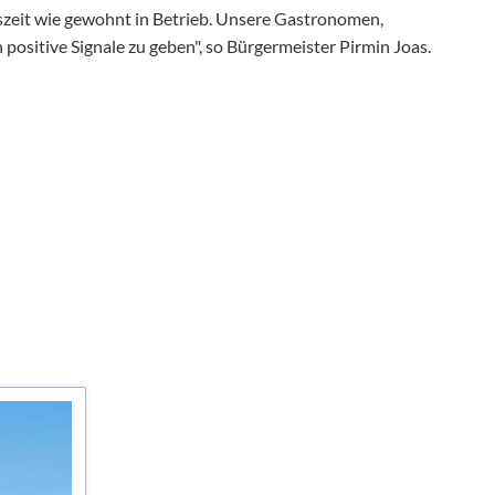
Benefiz-Galakonzert mit dem Euregio-Blasorchester (03.10.2
eszeit wie gewohnt in Betrieb. Unsere Gastronomen,
E-Bike & E-Car Ladestationen
5. "Goldener Oktober" (18.10.2026)
 positive Signale zu geben", so Bürgermeister Pirmin Joas.
Suche
16. Nesselwanger Adventsmarkt (12.12.2026)
Sitemap