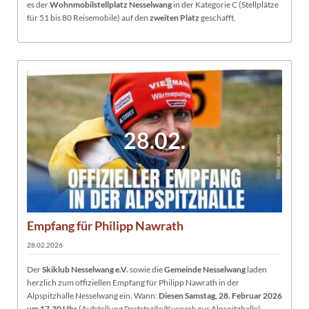
es der
Wohnmobilstellplatz Nesselwang
in der Kategorie C (Stellplätze
für 51 bis 80 Reisemobile) auf den
zweiten Platz
geschafft.
28.02.
Empfang für Philipp Nawrath
28.02.2026
Der
Skiklub Nesselwang e.V.
sowie die
Gemeinde Nesselwang
laden
herzlich zum offiziellen Empfang für Philipp Nawrath in der
Alpspitzhalle Nesselwang ein. Wann:
Diesen Samstag, 28. Februar 2026
um 17.30 Uhr
(Aufstellung Poststraße/Kurpark zur Alpspitzhalle).