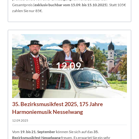
Gesamtpreis (
exklusiv buchbar vom 15.09. bis 15.10.2025
). Statt 105€
zahlen Sie nur 85€.
12.09.
35. Bezirksmusikfest 2025, 175 Jahre
Harmoniemusik Nesselwang
12.09.2025
Vom
19. bis 21. September
können Sie sich auf das
35.
Bezirksmusikfest Nesselwang
freuen. Es erwartet Sie ein sehr