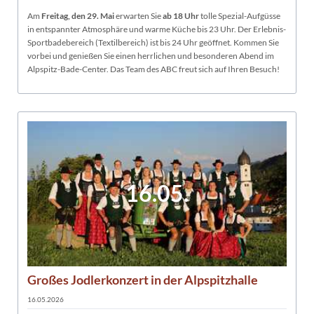
Am
Freitag, den 29. Mai
erwarten Sie
ab 18 Uhr
tolle Spezial-Aufgüsse
in entspannter Atmosphäre und warme Küche bis 23 Uhr. Der Erlebnis-
Sportbadebereich (Textilbereich) ist bis 24 Uhr geöffnet. Kommen Sie
vorbei und genießen Sie einen herrlichen und besonderen Abend im
Alpspitz-Bade-Center. Das Team des ABC freut sich auf Ihren Besuch!
16.05.
Großes Jodlerkonzert in der Alpspitzhalle
16.05.2026