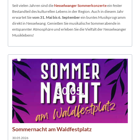
Seit vielen Jahren sind die
Nesselwanger Sommerkonzerte
ein fester
Bestandteil des kulturellen Lebens in der Region. Auch in diesem Jahr
erwartet Sie
vom 31. Mai bis 6. September
ein buntes Musikprogramm
direkt in Nesselwang. Genießen Sie musikalische Sommerabende in
entspannter Atmosphäre und erleben Sie die Vielfalt der Nesselwanger
Musiklebens!
30.05.
Sommernacht am Waldfestplatz
30.05.2026