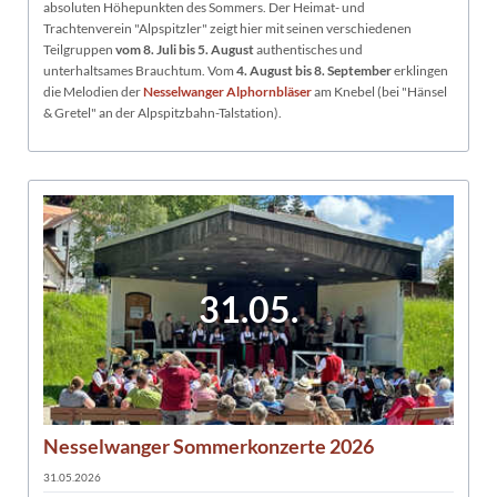
absoluten Höhepunkten des Sommers. Der Heimat- und
Trachtenverein "Alpspitzler" zeigt hier mit seinen verschiedenen
Teilgruppen
vom 8. Juli bis 5. August
authentisches und
unterhaltsames Brauchtum. Vom
4. August bis 8. September
erklingen
die Melodien der
Nesselwanger Alphornbläser
am Knebel (bei "Hänsel
& Gretel" an der Alpspitzbahn-Talstation).
31.05.
Nesselwanger Sommerkonzerte 2026
31.05.2026