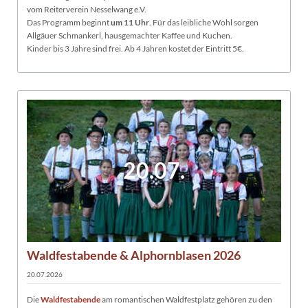
vom Reiterverein Nesselwang e.V.
Das Programm beginnt
um 11 Uhr
. Für das leibliche Wohl sorgen
Allgäuer Schmankerl, hausgemachter Kaffee und Kuchen.
Kinder bis 3 Jahre sind frei. Ab 4 Jahren kostet der Eintritt 5€.
20.07.
Waldfestabende & Alphornblasen 2026
20.07.2026
Die
Waldfestabende
am romantischen Waldfestplatz gehören zu den