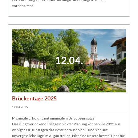
vorbehalten!
12.04.
Brückentage 2025
12.04.2025
Maximale Erholung mit minimalem Urlaubseinsatz?
Das klingt verlockend! Mit geschickter Planung können Sie 2025 aus
wenigen Urlaubstagen das Beste herausholen – und sich auf
unvergessliche Tage im Allgäu freuen. Hier sind unsere besten Tipps für