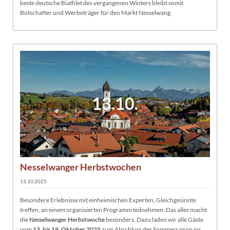
beste deutsche Biathlet des vergangenen Winters bleibt somit
Botschafter und Werbeträger für den Markt Nesselwang.
13.10.
Nesselwanger Herbstwochen
13.10.2025
Besondere Erlebnisse mit einheimischen Experten, Gleichgesinnte
treffen, an einem organisierten Programm teilnehmen: Das alles macht
die
Nesselwanger Herbstwoche
besonders. Dazu laden wir alle Gäste
vom
13. bis 19. Oktober 2025
zum Abschluss der Sommersaison ins