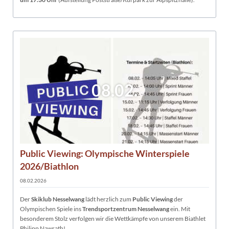
08.02.
Public Viewing: Olympische Winterspiele
2026/Biathlon
08.02.2026
Der
Skiklub Nesselwang
lädt herzlich zum
Public Viewing
der
Olympischen Spiele ins
Trendsportzentrum Nesselwang
ein. Mit
besonderem Stolz verfolgen wir die Wettkämpfe von unserem Biathlet
Philipp Nawrath!