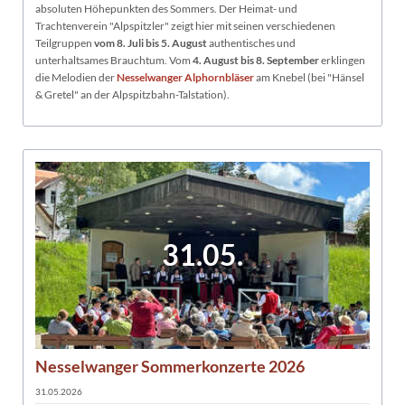
absoluten Höhepunkten des Sommers. Der Heimat- und
Trachtenverein "Alpspitzler" zeigt hier mit seinen verschiedenen
Teilgruppen
vom 8. Juli bis 5. August
authentisches und
unterhaltsames Brauchtum. Vom
4. August bis 8. September
erklingen
die Melodien der
Nesselwanger Alphornbläser
am Knebel (bei "Hänsel
& Gretel" an der Alpspitzbahn-Talstation).
31.05.
Nesselwanger Sommerkonzerte 2026
31.05.2026