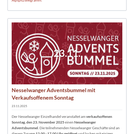
Alpspitztelegramm.
23.11.
Nesselwanger Adventsbummel mit
Verkaufsoffenem Sonntag
23.11.2025
Der Nesselwanger Einzelhandel veranstaltet am
verkaufsoffenen
Sonntag, den 23. November 2025
einen
Nesselwanger
Adventsbummel
. Die teilnehmenden Nesselwanger Geschäfte sind an
diesem Tag
von 12.00 - 17.00 Uhr geöffnet
und locken mit einigen