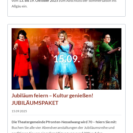
vom
13. bis 19. Oktober 2025
zum Abschluss der Sommersaison ins
Allgäu ein.
15.09.
Jubiläum feiern – Kultur genießen!
JUBILÄUMSPAKET
15.09.2025
Die Theatergemeinde Pfronten-Nesselwang wird 70 – feiern Sie mit:
Buchen Sie alle vier Abendveranstaltungen der Jubiläumsreihe und