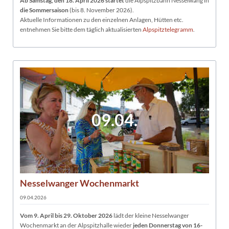
Ab Samstag, den 18. April 2026 startet
die Alpspitzbahn Nesselwang in
die Sommersaison
(bis 8. November 2026).
Aktuelle Informationen zu den einzelnen Anlagen, Hütten etc.
entnehmen Sie bitte dem täglich aktualisierten
Alpspitztelegramm
.
09.04.
Nesselwanger Wochenmarkt
09.04.2026
Vom 9. April bis 29
. Oktober 2026
lädt der kleine Nesselwanger
Wochenmarkt an der Alpspitzhalle wieder
jeden Donnerstag von 16-