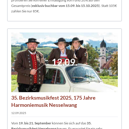
profitieren Sie von einer Ermäßigung von rund 20% auf den
Gesamtpreis (
exklusiv buchbar vom 15.09. bis 15.10.2025
). Statt 105€
zahlen Sie nur 85€.
12.09.
35. Bezirksmusikfest 2025, 175 Jahre
Harmoniemusik Nesselwang
12.09.2025
Vom
19. bis 21. September
können Sie sich auf das
35.
Bezirksmusikfest Nesselwang
freuen. Es erwartet Sie ein sehr