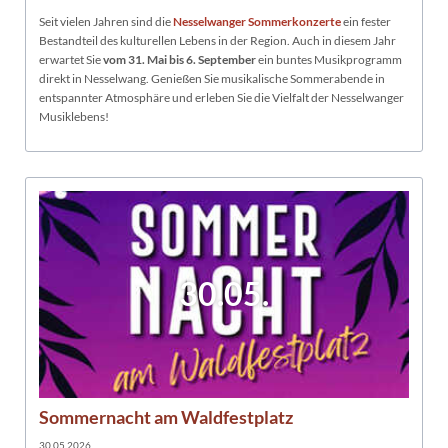
Seit vielen Jahren sind die
Nesselwanger Sommerkonzerte
ein fester
Bestandteil des kulturellen Lebens in der Region. Auch in diesem Jahr
erwartet Sie
vom 31. Mai bis 6. September
ein buntes Musikprogramm
direkt in Nesselwang. Genießen Sie musikalische Sommerabende in
entspannter Atmosphäre und erleben Sie die Vielfalt der Nesselwanger
Musiklebens!
30.05.
Sommernacht am Waldfestplatz
30.05.2026