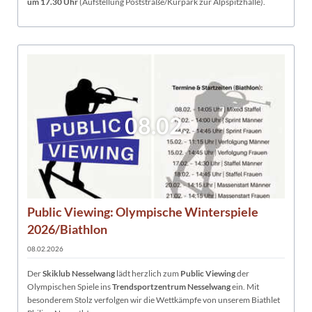
um 17.30 Uhr
(Aufstellung Poststraße/Kurpark zur Alpspitzhalle).
08.02.
Public Viewing: Olympische Winterspiele
2026/Biathlon
08.02.2026
Der
Skiklub Nesselwang
lädt herzlich zum
Public Viewing
der
Olympischen Spiele ins
Trendsportzentrum Nesselwang
ein. Mit
besonderem Stolz verfolgen wir die Wettkämpfe von unserem Biathlet