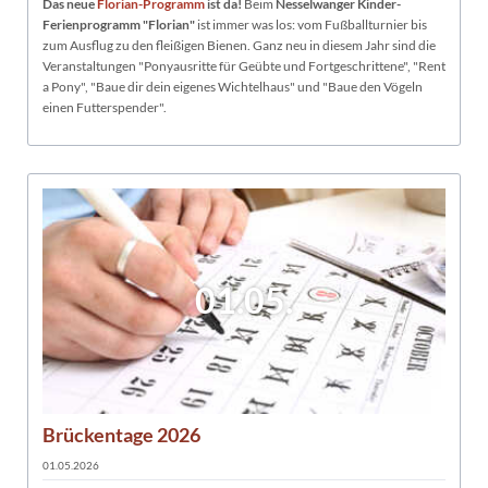
Das neue
Florian-Programm
ist da!
Beim
Nesselwanger Kinder-
Ferienprogramm "Florian"
ist immer was los: vom Fußballturnier bis
zum Ausflug zu den fleißigen Bienen. Ganz neu in diesem Jahr sind die
Veranstaltungen "Ponyausritte für Geübte und Fortgeschrittene", "Rent
a Pony", "Baue dir dein eigenes Wichtelhaus" und "Baue den Vögeln
einen Futterspender".
01.05.
Brückentage 2026
01.05.2026