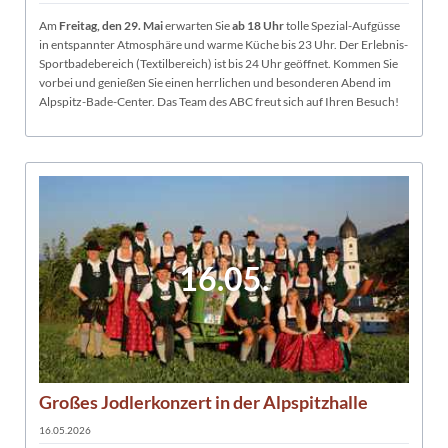
Am
Freitag, den 29. Mai
erwarten Sie
ab 18 Uhr
tolle Spezial-Aufgüsse
in entspannter Atmosphäre und warme Küche bis 23 Uhr. Der Erlebnis-
Sportbadebereich (Textilbereich) ist bis 24 Uhr geöffnet. Kommen Sie
vorbei und genießen Sie einen herrlichen und besonderen Abend im
Alpspitz-Bade-Center. Das Team des ABC freut sich auf Ihren Besuch!
16.05.
Großes Jodlerkonzert in der Alpspitzhalle
16.05.2026