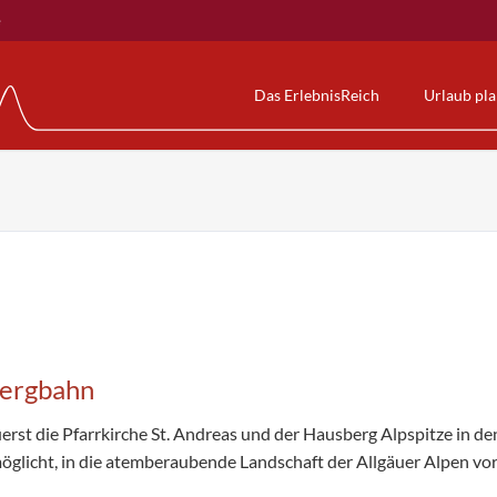
e
Das ErlebnisReich
Urlaub pl
Gästekarte
Alpspitzbahn
Alpspitz-B
rden
NesselwangCard
Die Erlebnisbahn
Wasserwel
uhwandern
KÖNIGSCARD
AlpspitzCOASTER
Sauna & We
Allgäumobil
AlpspitzKICK
Kurse & m
Nesselwanger Gästebus
AlpspitzSPLASH
Preise & Ö
BergBus
Erlebnis am Berg
Veranstalt
Wissenswertes zum Kurbeitrag & Co
Preise & Öffnungszeiten
Reiserücktrittskostenversicherung
Unsere Videos
Bergbahn
die Pfarrkirche St. Andreas und der Hausberg Alpspitze in den S
öglicht, in die atemberaubende Landschaft der Allgäuer Alpen vo