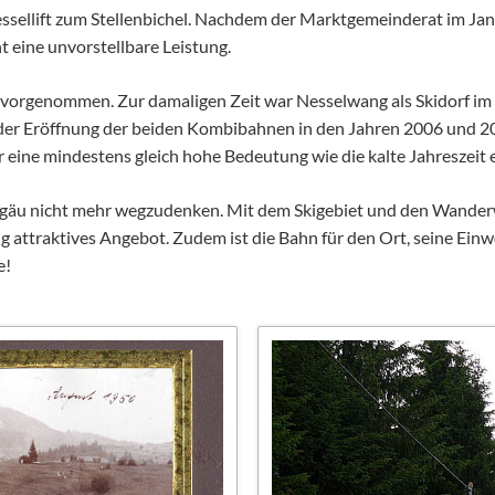
sellift zum Stellenbichel. Nachdem der Marktgemeinderat im Janu
t eine unvorstellbare Leistung.
orgenommen. Zur damaligen Zeit war Nesselwang als Skidorf im A
t der Eröffnung der beiden Kombibahnen in den Jahren 2006 und 2
ine mindestens gleich hohe Bedeutung wie die kalte Jahreszeit e
m Allgäu nicht mehr wegzudenken. Mit dem Skigebiet und den Wan
ig attraktives Angebot. Zudem ist die Bahn für den Ort, seine Ein
e!