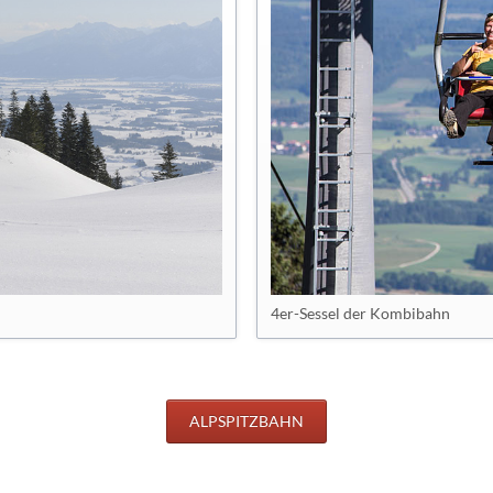
4er-Sessel der Kombibahn
ALPSPITZBAHN