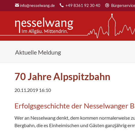
info@nesselwang.de
+49 8361 92 30 40
Bürgerservic
SUCHEN
Sommer
Gastgeber & Buchen
Winter
Aktuelle Meldung
Wandern
Suchen & Buchen
Skifahren & Snowboa
Radeln
Gastgeberliste
Winter- & Schneesch
Entspannung
KÖNIGSCARD Gastgeber
Langlaufen
70 Jahre Alpspitzbahn
GE(h)ZEITEN
Bus- & Gruppenreisen
Skitourengehen
Sommererlebnisse
Tagungen
Wintererlebnisse
20.11.2019 16:10
Urlaub mit Kids im Allgäu
Veranstaltungslocation
Wohnmobilstellplatz
Erfolgsgeschichte der Nesselwanger 
Wer an Nesselwang denkt, dem kommen normalerweise zuerst 
Bergbahn, die es Einheimischen und Gästen ganzjährig erm