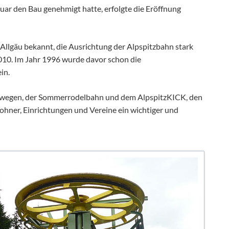
Benefiz-Galakonzert mit dem Euregio-Blasorchester (03.10.2
ar den Bau genehmigt hatte, erfolgte die Eröffnung
E-Bike & E-Car Ladestationen
5. "Goldener Oktober" (18.10.2026)
Suche
16. Nesselwanger Adventsmarkt (12.12.2026)
Sitemap
llgäu bekannt, die Ausrichtung der Alpspitzbahn stark
010. Im Jahr 1996 wurde davor schon die
in.
derwegen, der Sommerrodelbahn und dem AlpspitzKICK, den
wohner, Einrichtungen und Vereine ein wichtiger und